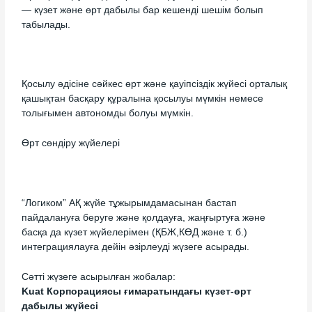
— күзет және өрт дабылы бар кешенді шешім болып
табылады.
Қосылу әдісіне сәйкес өрт және қауіпсіздік жүйесі орталық
қашықтан басқару құралына қосылуы мүмкін немесе
толығымен автономды болуы мүмкін.
Өрт сөндіру жүйелері
“Логиком” АҚ жүйе тұжырымдамасынан бастап
пайдалануға беруге және қолдауға, жаңғыртуға және
басқа да күзет жүйелерімен (ҚБЖ,КӨД және т. б.)
интеграциялауға дейін әзірлеуді жүзеге асырады.
Сәтті жүзеге асырылған жобалар:
Kuat Корпорациясы ғимаратындағы күзет-өрт
дабылы жүйесі