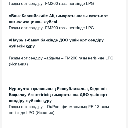
Газды өрт сөндіру- FM200 газы негізінде LPG
«Банк Каспийский» АҚ ғимаратындағы күзет-өрт
сигнализациясы жүйесі
Газды өрт сөндіру- FM200 газы негізінде LPG
«Наурыз-банк» банкінде ДӨО үшін өрт сөндіру
жүйесін құру
Газды өрт сөндіру жабдығы – FM200 газы негізінде LPG
(Испания)
Нұр-сұлтан қаласының Республикалық Кедендік
Бақылау Агенттігінің ғимаратында ДӨО үшін өрт
сөндіру жүйесін құру
Газды өрт сөндіру – DuPont фирмасының FE-13 газы
негізінде LPG (Испания)