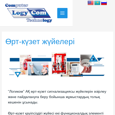
Өрт-күзет жүйелері
“Логиком” АҚ өрт-күзет сигнализациясы жүйелерін әзірлеу
және пайдалануға беру бойынша жұмыстардың толық
кешенін ұсынады.
Өрт-күзет қауіпсіздігі жүйесі екі функционалдық элементі