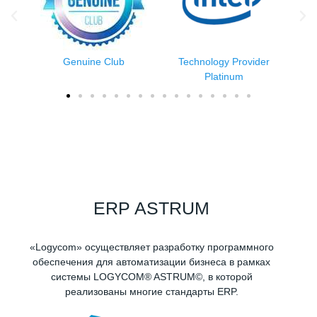
er
Advanced Business Partner
Gold Partner
ERP ASTRUM
«Logycom» осуществляет разработку программного
обеспечения для автоматизации бизнеса в рамках
системы LOGYCOM® ASTRUM©, в которой
реализованы многие стандарты ERP.