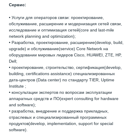
Сервис:
• Услуги для операторов связи: проектирование,
обслуживание, расширение и модернизация сетей связи,
исследование и оптимизация сетей(core and last-mile
network planning and optimization);
• Разработка, проектирование, расширение(develop, build,
upgrade) и обслуживание(service) Core Network на
оборудовании мировых лидеров Cisco, HUAWEI, ZTE, HP,
Dell;
• проектирование, строительство, сертификация(develop,
building, certifications assistance) специализированных
дата-центров (Data center) по стандарту TIER, Uptime
Institute ;
• консультации экспертов по вопросам эксплуатации
аппаратных средств и ПО(expert consulting for hardware
and software);
• разработка, внедрение и поддержка прикладных,
отраслевых и специализированный программных
продуктов(develop, implementation, support for special
software).