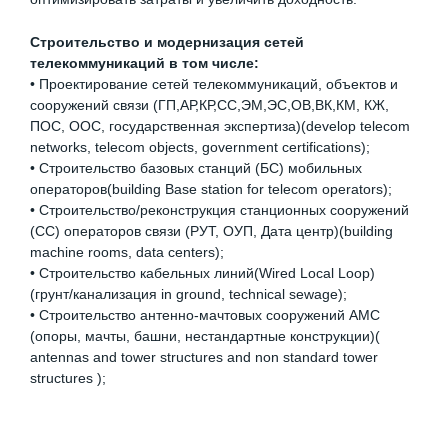
Строительство и модернизация сетей
телекоммуникаций в том числе:
• Проектирование сетей телекоммуникаций, объектов и
сооружений связи (ГП,АР,КР,СС,ЭМ,ЭС,ОВ,ВК,КМ, КЖ,
ПОС, ООС, государственная экспертиза)(develop telecom
networks, telecom objects, government certifications);
• Строительство базовых станций (БС) мобильных
операторов(building Base station for telecom operators);
• Строительство/реконструкция станционных сооружений
(СС) операторов связи (РУТ, ОУП, Дата центр)(building
machine rooms, data centers);
• Строительство кабельных линий(Wired Local Loop)
(грунт/канализация in ground, technical sewage);
• Строительство антенно-мачтовых сооружений АМС
(опоры, мачты, башни, нестандартные конструкции)(
antennas and tower structures and non standard tower
structures );